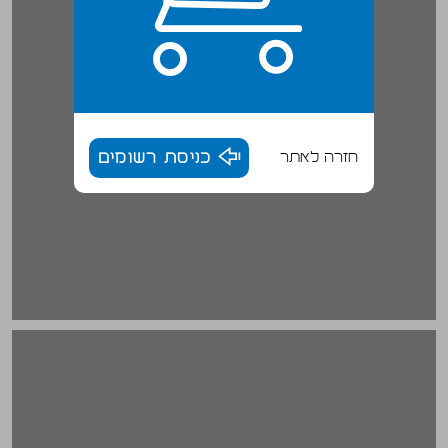
חזרה לאתר
כניסת רשומים