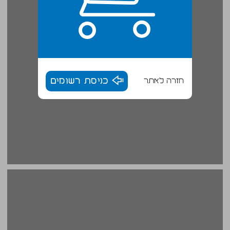
חזרה לאתר
כניסת רשומים