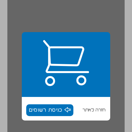
חזרה לאתר
כניסת רשומים