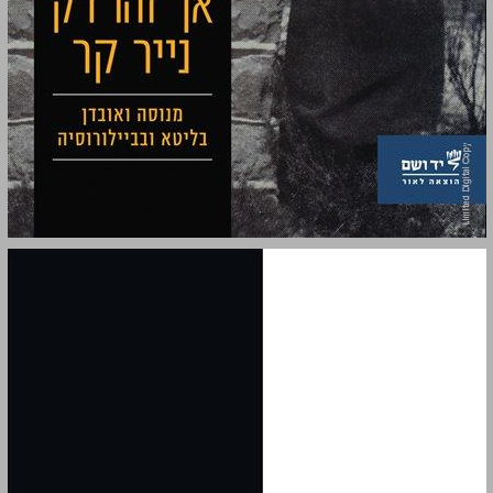
אך זהו רק נייר קר: מנוסה ואובדן בליטא ובביילורוסיה ... 0