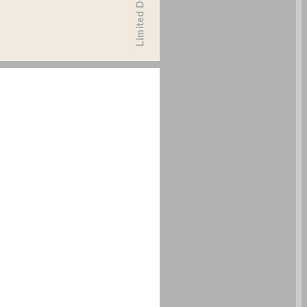
אשמא: מסע אל שורשיה של אשמה אימהית ... 0