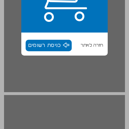
חזרה לאתר
כניסת רשומים