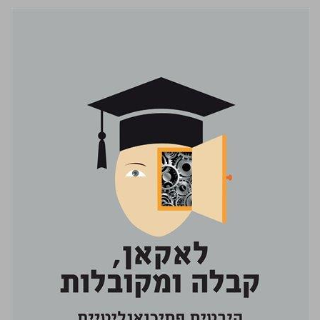
לאקאן, קבלה ומקובלות: היבטים פסיכואנליטיים לראיונות קבלה לרפואה ... 0