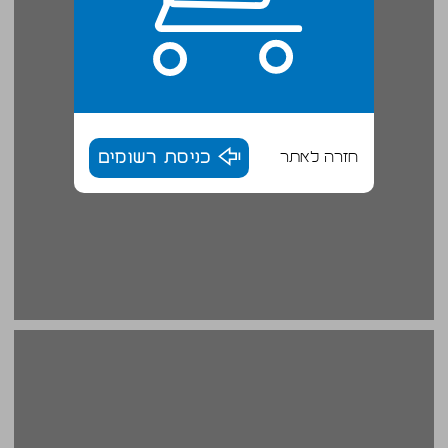
חזרה לאתר
כניסת רשומים