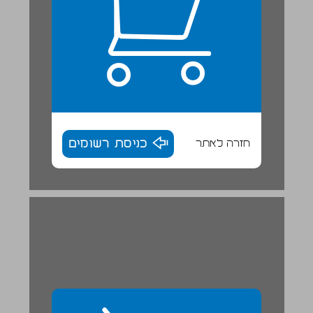
חזרה לאתר
כניסת רשומים