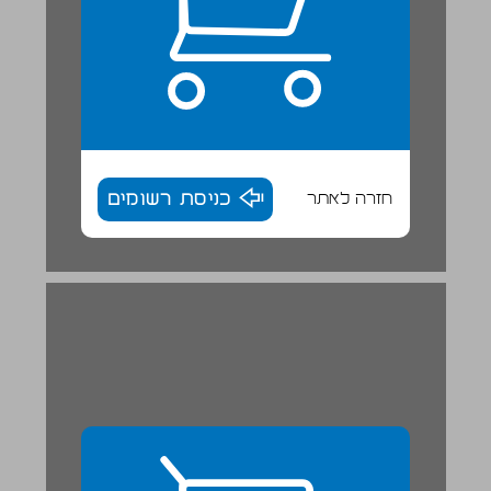
חזרה לאתר
כניסת רשומים