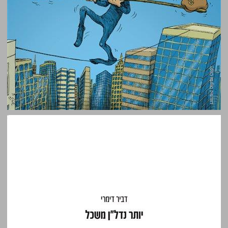
יותר נדל״ן משכל: איך להיכנס נכון לעולם ההשקעות, ולצאת מנצחים ... 0