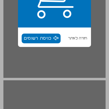
חזרה לאתר
כניסת רשומים