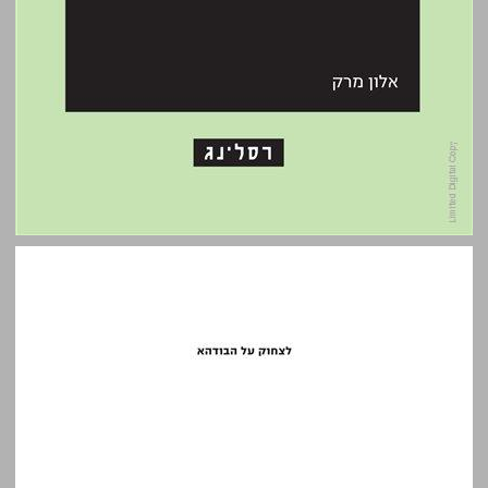
לצחוק על הבודהא: ההומור המשחרר של הזן בודהיזם ... 0