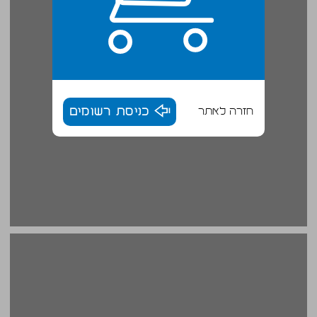
חזרה לאתר
כניסת רשומים