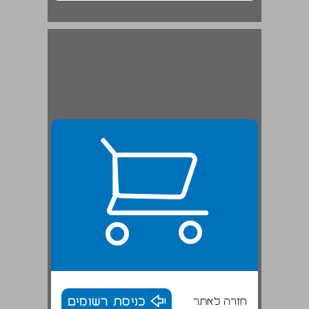
חזרה לאתר
כניסת רשומים