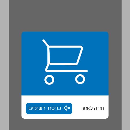
חזרה לאתר
כניסת רשומים