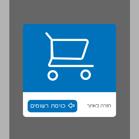
חזרה לאתר
כניסת רשומים