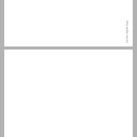
פתח דבר ללמוד היסטוריה כדי לדעת להשתחרר ממנה ... 9