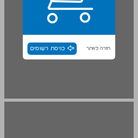
חזרה לאתר
כניסת רשומים