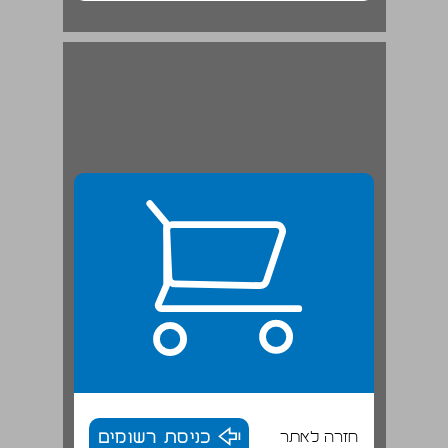
בני דורו ותלמידיו ... 20
חזרה לאתר
כניסת רשומים