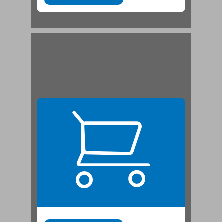
חיון ואברבנאל ... 21