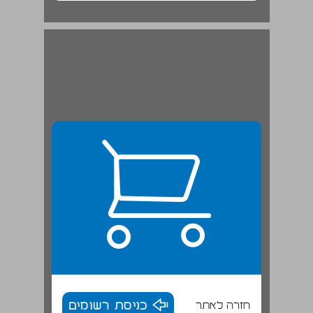
בני דורו ותלמידיו ... 20
חזרה לאתר
כניסת רשומים