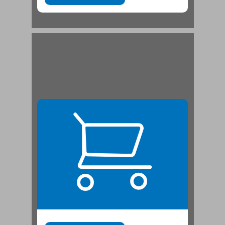
חיון ואברבנאל ... 21