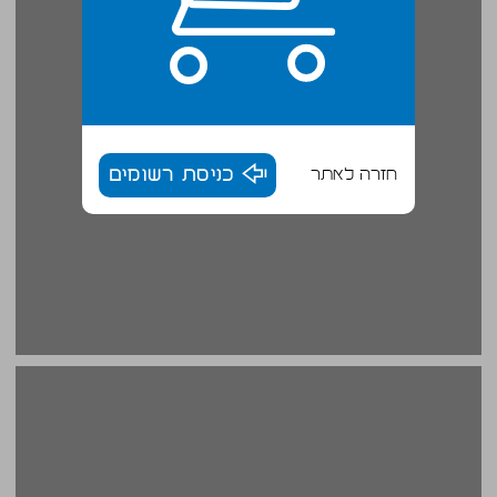
חזרה לאתר
כניסת רשומים