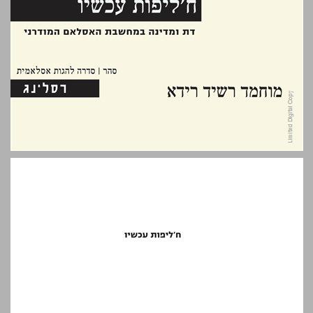
ח'ליפות עכשיו: דת ומדינה במחשבת האסלאם המודרני ... 0