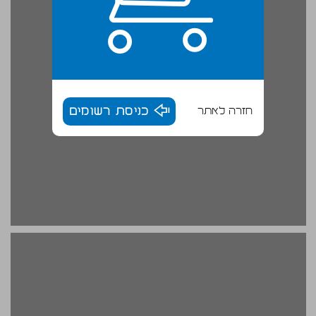
חזרה לאתר
כניסת רשומים