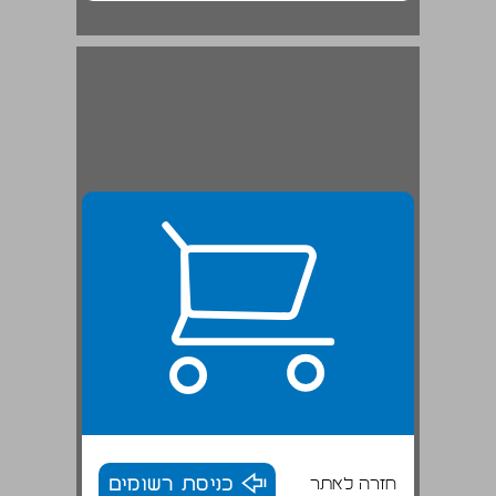
חזרה לאתר
כניסת רשומים