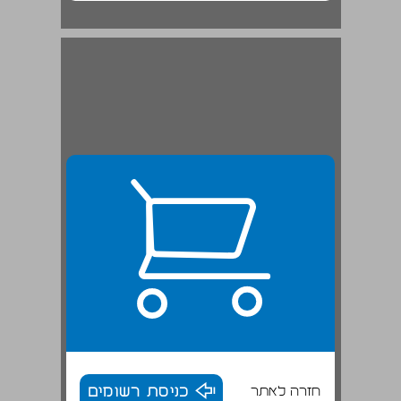
חזרה לאתר
כניסת רשומים