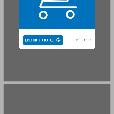
חזרה לאתר
כניסת רשומים