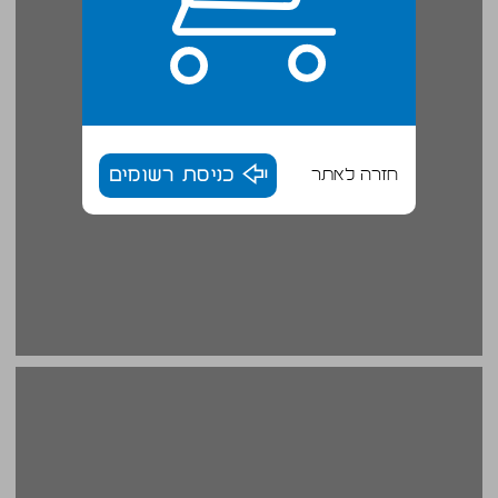
חזרה לאתר
כניסת רשומים