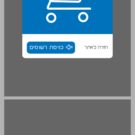
חזרה לאתר
כניסת רשומים