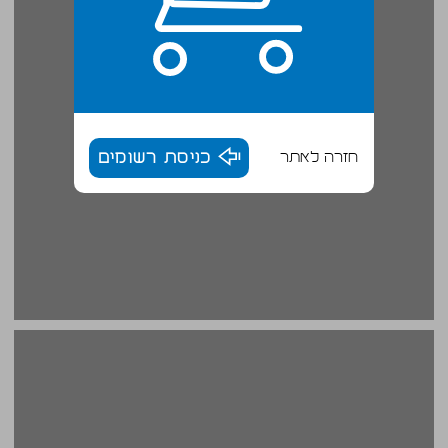
חזרה לאתר
כניסת רשומים