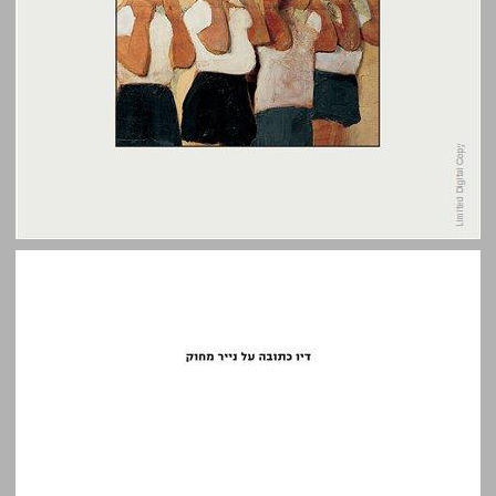
דיו כתובה על נייר מחוק: חינוך בישראל והסכסוך היהודי־ערבי ... 0