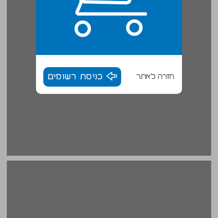
חזרה לאתר
כניסת רשומים