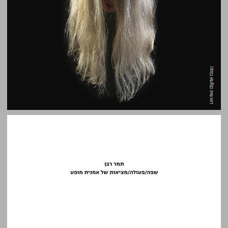
תמר רבן: שפה/פעולה/מציאות של אמנית מופע ... 0