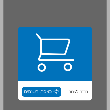
חזרה לאתר
כניסת רשומים