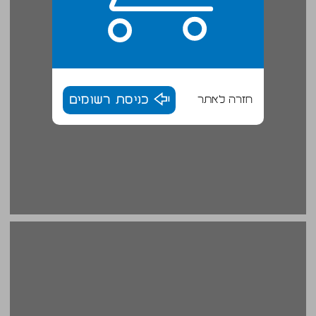
חזרה לאתר
כניסת רשומים