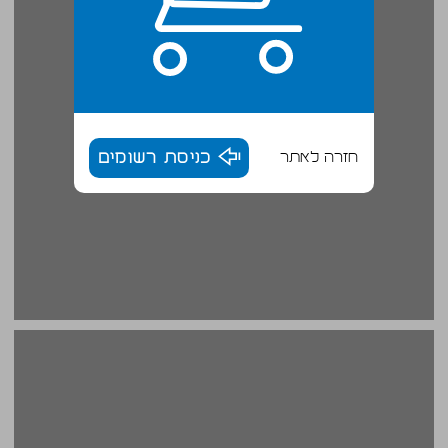
חזרה לאתר
כניסת רשומים