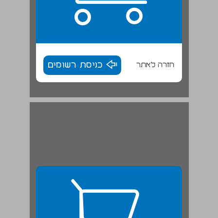
חזרה לאתר
כניסת רשומים
"ומביא חלוקי אבנים מפולמות" (בבלי, זבחים נד ע"א) ... 27