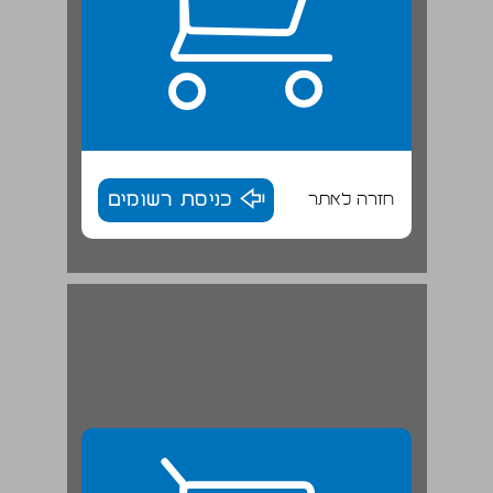
חזרה לאתר
כניסת רשומים
"אבְנֵי הַמִּזְבֵחַ מִּבִּקְעַת בֵית כָּרֶם" (משנה, מידות ג, ד) ... 29