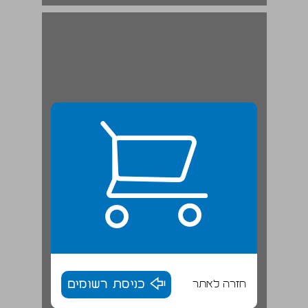
"כשאתם מגיעין אצל אבני שיש טהור" (בבלי, חגיגה יד ע"ב) ... 19
חזרה לאתר
כניסת רשומים