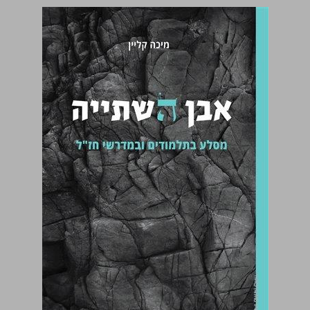
אבן השתייה: מסלע בתלמודים ובמדרשי חז"ל ... 0