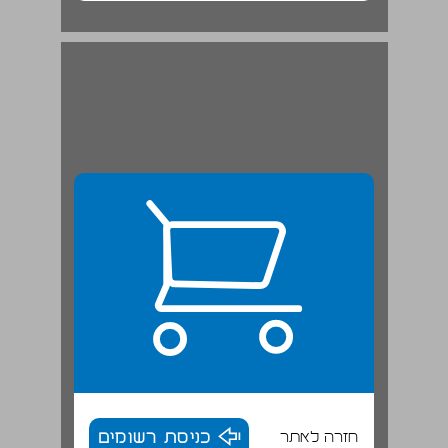
חזרה לאתר
כניסת רשומים