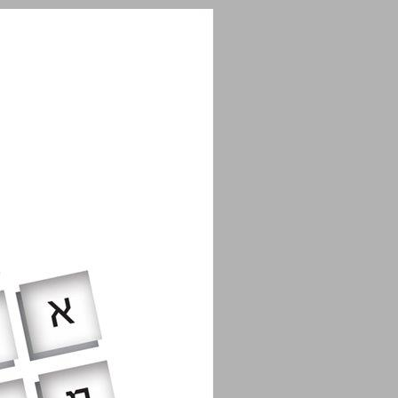
התנסות סימולטיבית בהוראה ובלמידה: היבטים תאורטיים ומחקריים ... 0