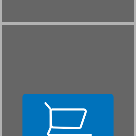
פרק ראשון: 'מסוגלות הורית' סיפורם של ילדי משפחת זיו ... 19