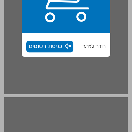
חזרה לאתר
כניסת רשומים