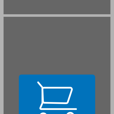
1 מהלֶוֶולֶרׅים (המַשווים) לרוסו האניגמטי ... 21