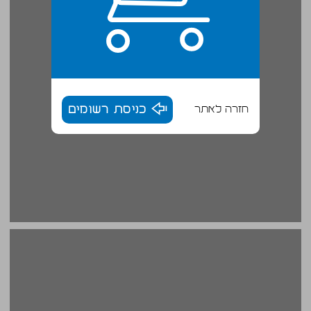
חזרה לאתר
כניסת רשומים