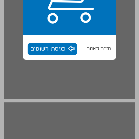
חזרה לאתר
כניסת רשומים