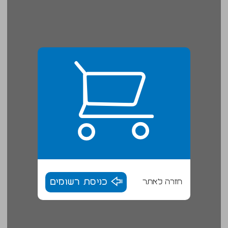
חזרה לאתר
כניסת רשומים