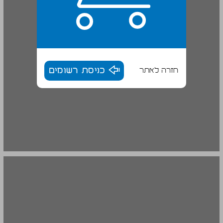
חזרה לאתר
כניסת רשומים