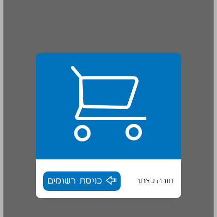
חזרה לאתר
כניסת רשומים