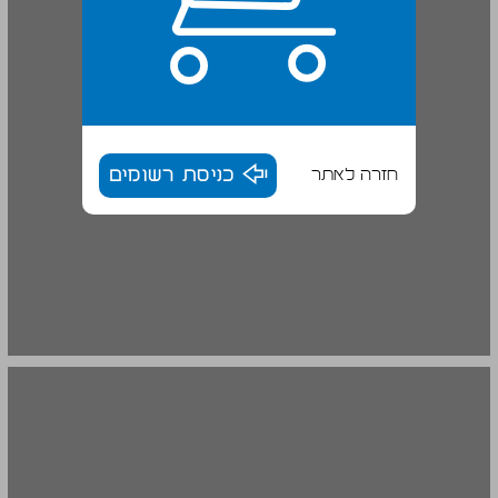
חזרה לאתר
כניסת רשומים