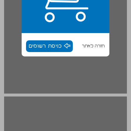
חזרה לאתר
כניסת רשומים