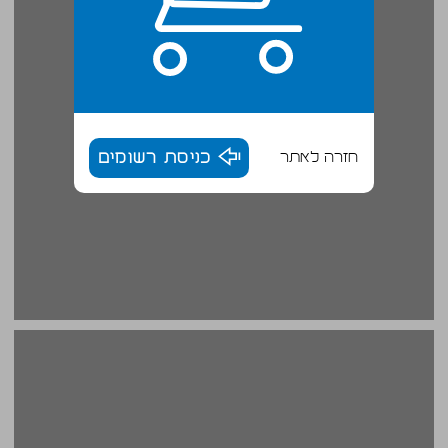
חזרה לאתר
כניסת רשומים