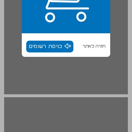
חזרה לאתר
כניסת רשומים