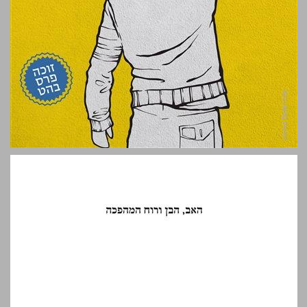
האב, הבן ורוח המהפכה : הצעירים והצעירות ב"אביב הערבי" ... 0