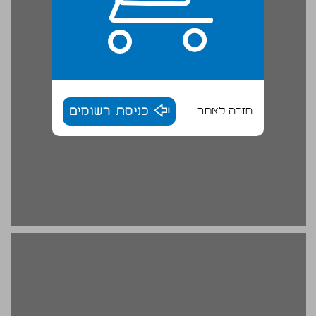
חזרה לאתר
כניסת רשומים