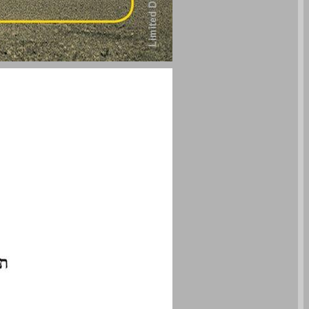
אין עם אשר ייסוג מחפירות חייו: תמטיקה, פואטיקה ורטוריקה בשירי הזמר ההמנוניים של היחידות הלוחמות, 2010-1930 ... 0