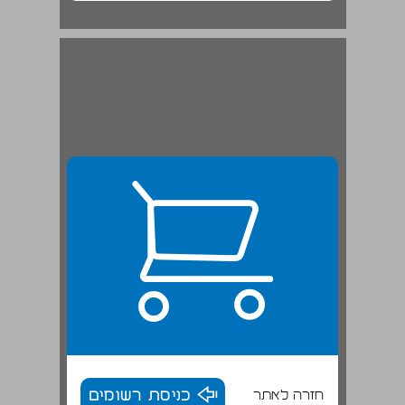
חזרה לאתר
כניסת רשומים