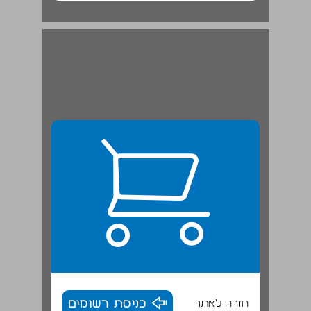
חזרה לאתר
כניסת רשומים