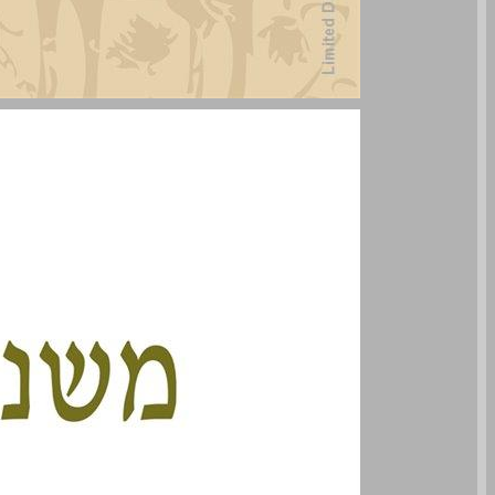
משנת ארץ ישראל : מסכת שבועות (סדר נזיקין ד) ... 0