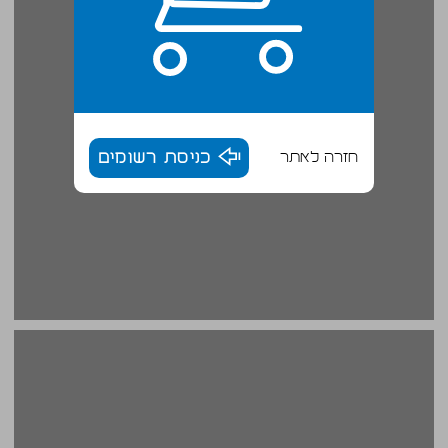
חזרה לאתר
כניסת רשומים