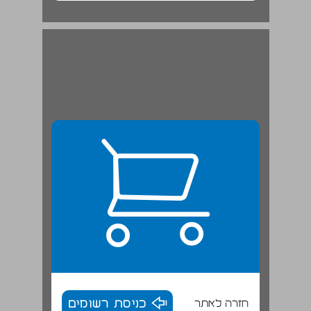
חזרה לאתר
כניסת רשומים