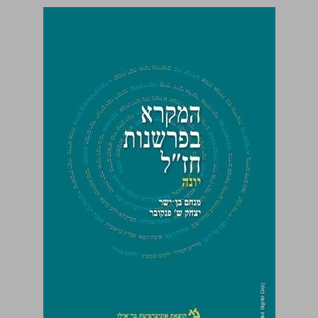
המקרא בפרשנות חז"ל : כרך שלישי יונה ... 0