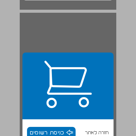
חזרה לאתר
כניסת רשומים