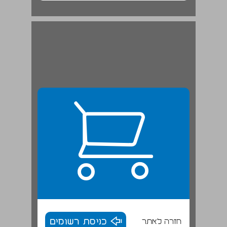
חזרה לאתר
כניסת רשומים