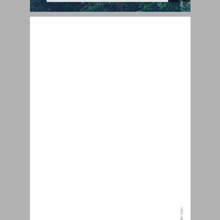
חקוק באבן : מבחר ממאמריו של שמוליק אבן ... 0