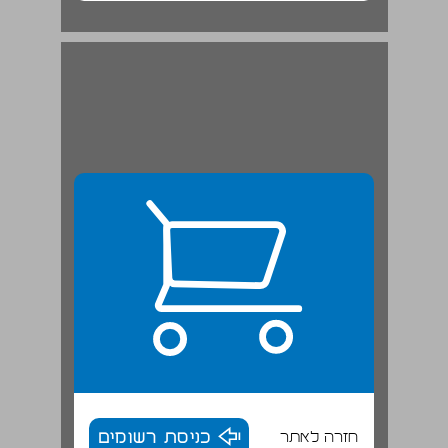
חזרה לאתר
כניסת רשומים