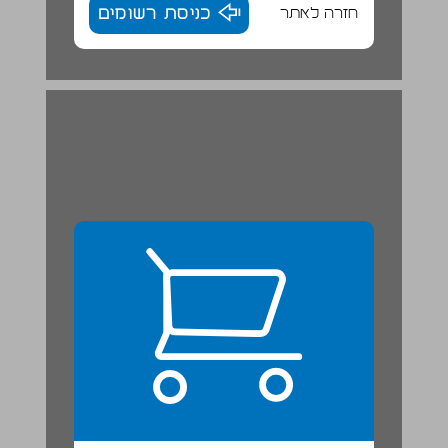
חזרה לאתר
כניסת רשומים