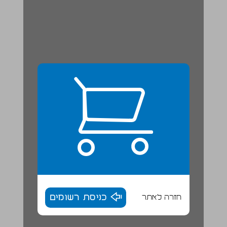
חזרה לאתר
כניסת רשומים