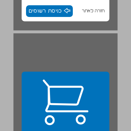
חזרה לאתר
כניסת רשומים