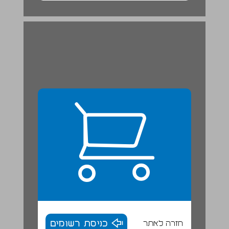
חזרה לאתר
כניסת רשומים