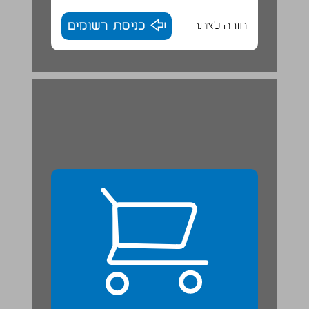
חזרה לאתר
כניסת רשומים