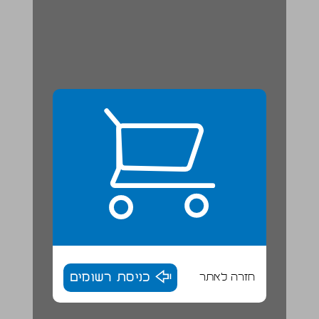
חזרה לאתר
כניסת רשומים