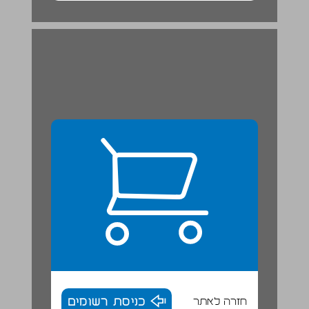
חזרה לאתר
כניסת רשומים