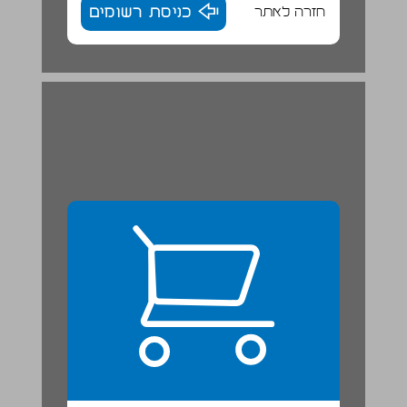
חזרה לאתר
כניסת רשומים